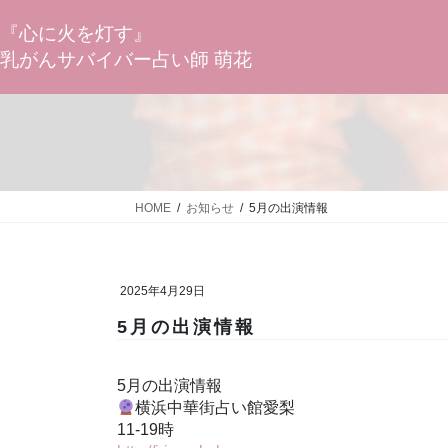
コ
ナ
ン
ビ
『心に火を灯す』
テ
ゲ
乳がんサバイバー占い師 萌花
ン
ー
ツ
シ
へ
ョ
ス
ン
キ
に
ッ
移
プ
動
HOME
お知らせ
5月の出演情報
2025年4月29日
5月の出演情報
5月の出演情報
横浜中華街占い館愛梨
11-19時