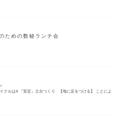
のための数秘ランチ会
ル
 サイクルは4 『安定』土台つくり 【地に足をつける】 ことによ