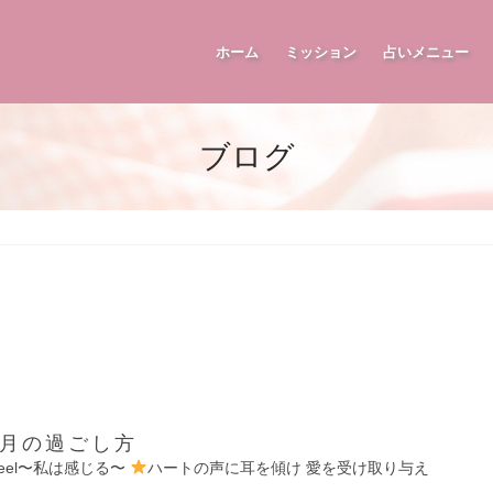
ホーム
ミッション
占いメニュー
ブログ
ヶ月の過ごし方
 feel〜私は感じる〜
ハートの声に耳を傾け 愛を受け取り与え