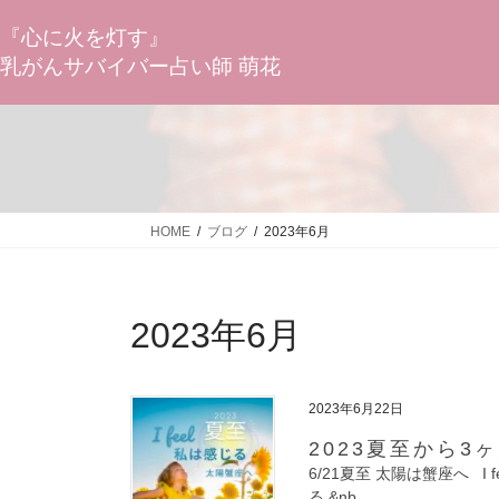
コ
ナ
ン
ビ
『心に火を灯す』
テ
ゲ
乳がんサバイバー占い師 萌花
ン
ー
ツ
シ
へ
ョ
ス
ン
キ
に
ッ
移
プ
動
HOME
ブログ
2023年6月
2023年6月
2023年6月22日
2023夏至から3
6/21夏至 太陽は蟹座へ I
る &nb…