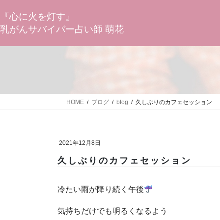
コ
ナ
ン
ビ
『心に火を灯す』
テ
ゲ
乳がんサバイバー占い師 萌花
ン
ー
ツ
シ
へ
ョ
ス
ン
キ
に
ッ
移
プ
動
HOME
ブログ
blog
久しぶりのカフェセッション
2021年12月8日
久しぶりのカフェセッション
冷たい雨が降り続く午後
気持ちだけでも明るくなるよう