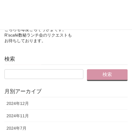
腑に落ちることばかりでスッキリです！
うれしい感想もありがとうございました。
本日のR’scaféりえママ特製のお弁当は、
麹、発酵食材が満載の腸活弁当
こちらも毎度ごちそうさまです。
R’scafé数秘ランチ会のリクエストも
お待ちしております。
検索
月別アーカイブ
2024年12月
2024年11月
2024年7月