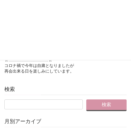
「すごいです！楽しみで昨夜は
眠れなかったんです！」
との嬉しいお言葉をいただき私も
とっても幸せな気分になりました
よりよく自分らしく生きていく
ための、気付きの一つとなって
くれたらと思います。
ありがとうございました
☆︎::::::::::::::::::::::::::::::::::☆︎
コロナ禍で今年は自粛となりましたが
再会出来る日を楽しみにしています。
検索
月別アーカイブ